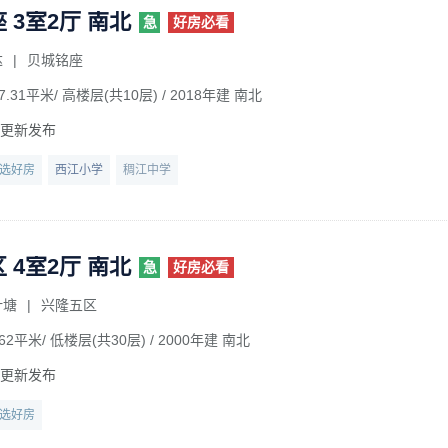
 3室2厅 南北
急
好房必看
达
|
贝城铭座
7.31平米/ 高楼层(共10层)
/ 2018年建 南北
前更新发布
选好房
西江小学
稠江中学
 4室2厅 南北
急
好房必看
叶塘
|
兴隆五区
62平米/ 低楼层(共30层)
/ 2000年建 南北
前更新发布
选好房