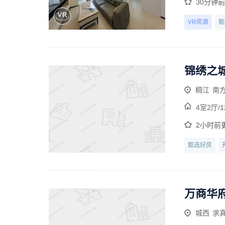
30分钟
VR房源
甄
锦绣之城
稠江
南
4室2厅/
1
2小时前
甄选好房
万商华府
城西
求