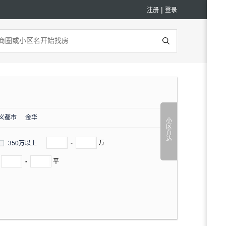
|
注册
登录
义都市
金华
小
区
直
达
-
万
350万以上
-
平