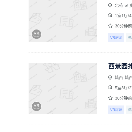
北苑
e电
1室1厅/
4
30分钟
VR房源
甄
西景园排
城西
城
5室3厅/
2
30分钟
VR房源
甄