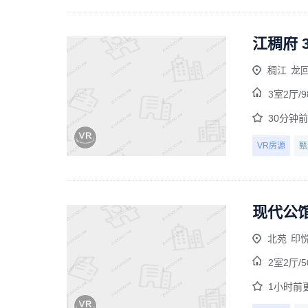
江稠府 
稠江
龙
3室2厅/
9
30分钟
VR房源
甄
现代公馆
北苑
印
2室2厅/
5
1小时前