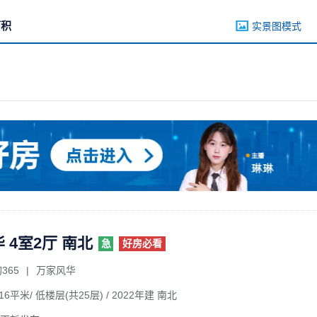
面积
实景图模式
 4室2厅 南北
急
好房必看
365
|
万家风华
16平米/ 低楼层(共25层)
/ 2022年建 南北