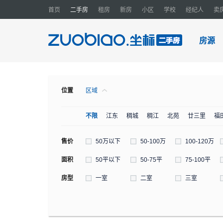
首页
二手房
租房
新房
小区
学校
经纪人
卖
房源
位置
区域
不限
江东
稠城
稠江
北苑
廿三里
福
售价
50万以下
50-100万
100-120万
面积
50平以下
50-75平
75-100平
房型
一室
二室
三室