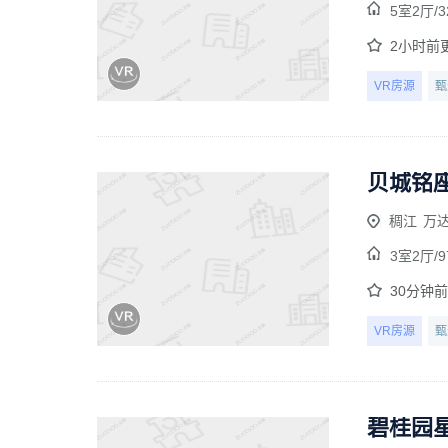
5室2厅/
3
2小时前
VR房源
甄
贝城铭座
稠江
万
3室2厅/
9
30分钟
VR房源
甄
碧桂园星