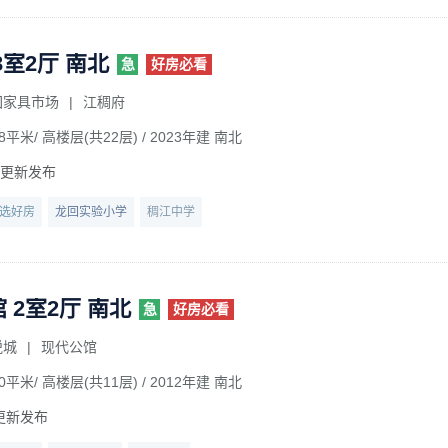
3室2厅 南北
急
好房必看
回家具市场
|
江稠府
8平米/ 高楼层(共22层)
/ 2023年建 南北
前更新发布
选好房
龙回实验小学
稠江中学
 2室2厅 南北
急
好房必看
悦城
|
现代公馆
0平米/ 高楼层(共11层)
/ 2012年建 南北
更新发布