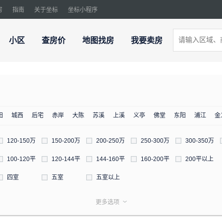
房
指南
关于坐标
坐标小程序
小区
查房价
地图找房
我要卖房
田
城西
后宅
赤岸
大陈
苏溪
上溪
义亭
佛堂
东阳
浦江
金
120-150万
150-200万
200-250万
250-300万
300-350万
100-120平
120-144平
144-160平
160-200平
200平以上
四室
五室
五室以上
更多选项