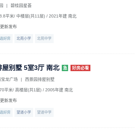
园
|
碧桂园星荟
8.8平米/ 中楼层(共11层)
/ 2021年建 南北
前更新发布
选好房
北苑小学
北苑中学
屋别墅 5室3厅 南北
急
好房必看
西宝龙广场
|
西景园排屋别墅
70平米/ 高楼层(共1层)
/ 2005年建 南北
前更新发布
选好房
望道小学
望道中学