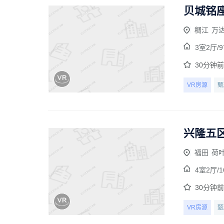
贝城铭座
稠江
万
3室2厅/
9
30分钟
VR房源
甄
兴隆五区
福田
荷
4室2厅/
1
30分钟
VR房源
甄