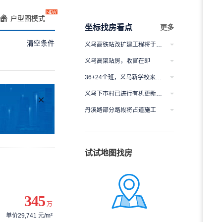
户型图模式
坐标找房看点
更多
清空条件
义乌高铁站改扩建工程将于8月完工
义乌高铁站改扩建工程将于8月完
义乌高架站房，收官在即
工
义乌高架站房，收官在即
36+24个班，义乌新学校来了！
36+24个班，义乌新学校来了！
义乌下市村已进行有机更新意向排摸
×
义乌下市村已进行有机更新意向排
丹溪路部分路段将占道施工
摸
丹溪路部分路段将占道施工
试试地图找房
345
万
单价29,741 元/m²