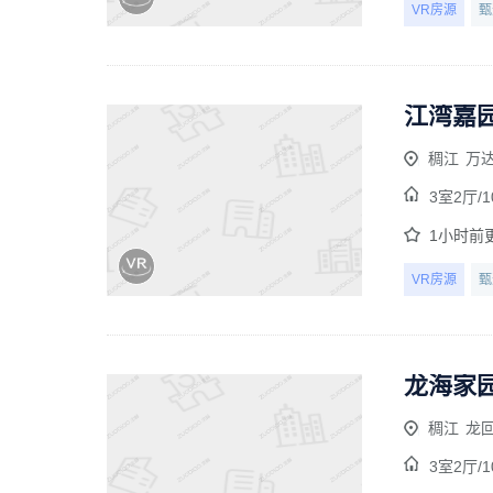
VR房源
甄
江湾嘉园
稠江
万
3室2厅/
1
1小时前
VR房源
甄
龙海家园
稠江
龙
3室2厅/
1