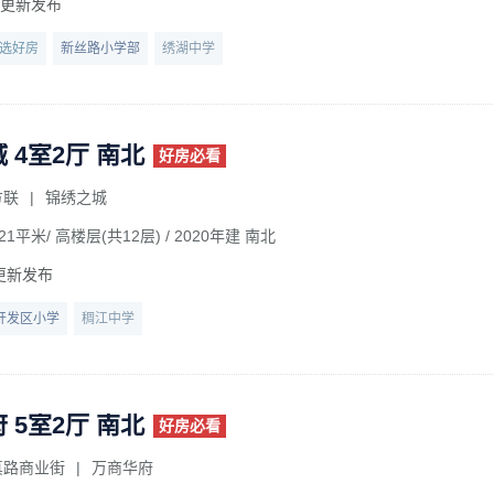
前更新发布
选好房
新丝路小学部
绣湖中学
 4室2厅 南北
好房必看
方联
|
锦绣之城
21平米/ 高楼层(共12层)
/ 2020年建 南北
更新发布
开发区小学
稠江中学
 5室2厅 南北
好房必看
真路商业街
|
万商华府