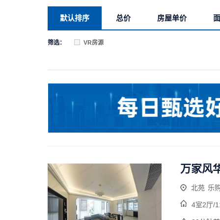
默认排序
总价
房屋单价
筛选：
VR房源
万家风华
北苑
乐购
4室2厅/
1