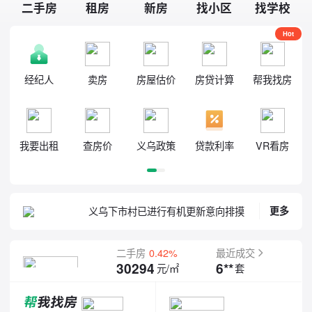
二手房
租房
新房
找小区
找学校
Hot
经纪人
卖房
房屋估价
房贷计算
帮我找房
义乌下市村已进行有机更新意向排摸
义乌这个景区，全面提升！
我要出租
查房价
义乌政策
贷款利率
VR看房
义乌已对农村有机更新相关政策作出调整
义乌高铁站改扩建工程将于8月完工
义乌高架站房，收官在即
36+24个班，义乌新学校来了！
更多
义乌下市村已进行有机更新意向排摸
义乌这个景区，全面提升！
二手房
0.42%
最近成交
6**
30294
套
元/㎡