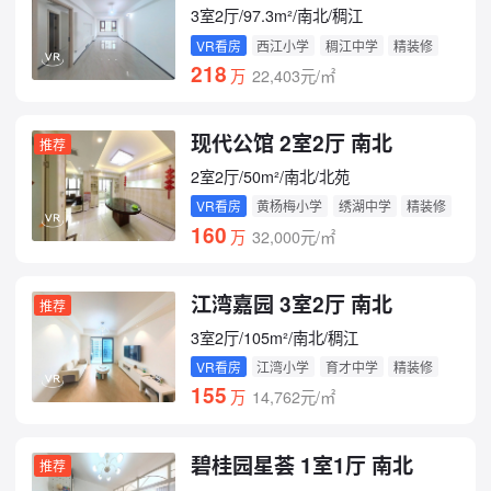
3室2厅/97.3m²/南北/稠江
VR看房
西江小学
稠江中学
精装修
218
万
22,403元/㎡
现代公馆 2室2厅 南北
推荐
2室2厅/50m²/南北/北苑
VR看房
黄杨梅小学
绣湖中学
精装修
160
万
32,000元/㎡
江湾嘉园 3室2厅 南北
推荐
3室2厅/105m²/南北/稠江
VR看房
江湾小学
育才中学
精装修
155
万
14,762元/㎡
碧桂园星荟 1室1厅 南北
推荐