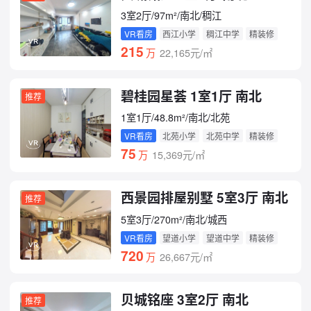
3室2厅/97m²/南北/稠江
VR看房
西江小学
稠江中学
精装修
215
万
22,165元/㎡
碧桂园星荟 1室1厅 南北
推荐
1室1厅/48.8m²/南北/北苑
VR看房
北苑小学
北苑中学
精装修
75
万
15,369元/㎡
西景园排屋别墅 5室3厅 南北
推荐
5室3厅/270m²/南北/城西
VR看房
望道小学
望道中学
精装修
720
万
26,667元/㎡
贝城铭座 3室2厅 南北
推荐