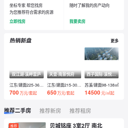
坐标专家 帮您找房
随时了解我的房产动向
为您推荐符合需求的房源
立即找房
我要卖房
更多
双江湖·溪畔雲庐
天壹·南景悦府
西子国际·溪悦云庭
江东/建面225-360㎡
江东/建面215-300㎡
苏溪/建面98-138㎡
700
650
14500
万元/套起
万元/套起
元/㎡起
推荐二手房
推荐新房
推荐租房
贝城铭座 3室2厅 南北
推荐