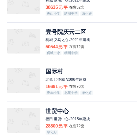
稠城 绣湖广场 /2022年建成
38635
元/平
在售52套
香山小学
绣湖中学
绿化好
壹号院庆云二区
稠城 义乌之心 /2021年建成
50544
元/平
在售72套
稠城一小
稠州中学
国际村
北苑 印悦城 /2006年建成
16691
元/平
在售70套
春华小学
北苑中学
绿化好
世贸中心
福田 世贸中心 /2015年建成
28800
元/平
在售72套
绿化好