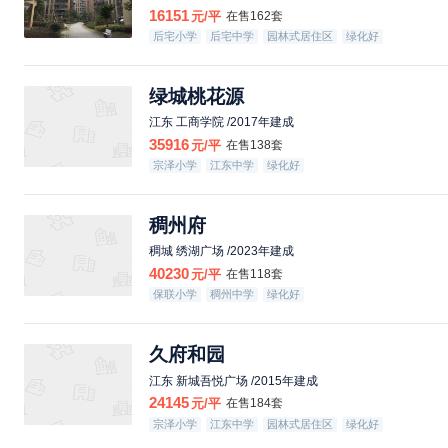
16151
元/平
在售162套
后宅小学
后宅中学
园林式居住区
绿化好
绿城桃花源
江东 工商学院 /2017年建成
35916
元/平
在售138套
宗泽小学
江东中学
绿化好
稠州府
稠城 绣湖广场 /2023年建成
40230
元/平
在售118套
保联小学
稠州中学
绿化好
久府和园
江东 新城吾悦广场 /2015年建成
24145
元/平
在售184套
宗泽小学
江东中学
园林式居住区
绿化好