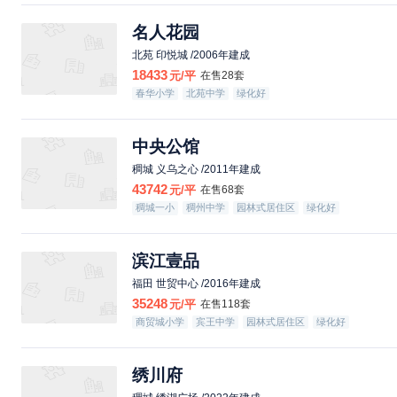
名人花园
北苑 印悦城 /2006年建成
18433
元/平
在售28套
春华小学
北苑中学
绿化好
中央公馆
稠城 义乌之心 /2011年建成
43742
元/平
在售68套
稠城一小
稠州中学
园林式居住区
绿化好
配套成熟
滨江壹品
福田 世贸中心 /2016年建成
35248
元/平
在售118套
商贸城小学
宾王中学
园林式居住区
绿化好
绣川府