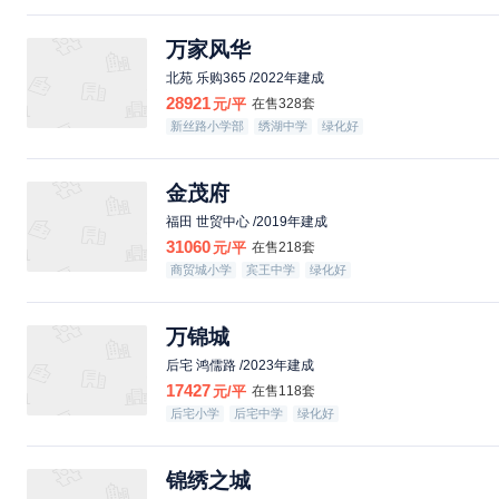
万家风华
北苑 乐购365 /2022年建成
28921
元/平
在售328套
新丝路小学部
绣湖中学
绿化好
金茂府
福田 世贸中心 /2019年建成
31060
元/平
在售218套
商贸城小学
宾王中学
绿化好
万锦城
后宅 鸿儒路 /2023年建成
17427
元/平
在售118套
后宅小学
后宅中学
绿化好
锦绣之城