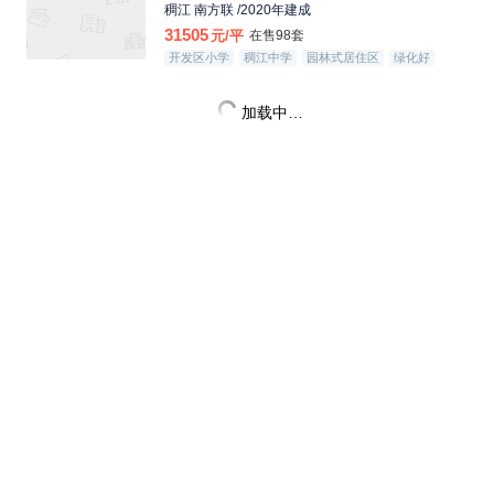
稠江 南方联 /2020年建成
31505
元/平
在售98套
开发区小学
稠江中学
园林式居住区
绿化好
加载中…