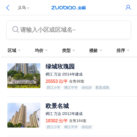
义乌
请输入小区或区域名~
区域
均价
类型
楼龄
排序
绿城玫瑰园
稠江 万达 /2014年建成
25553
元/平
在售98套
西江小学
稠江中学
绿化好
配套成熟
欧景名城
稠江 万达 /2012年建成
18302
元/平
在售164套
西江小学
稠江中学
绿化好