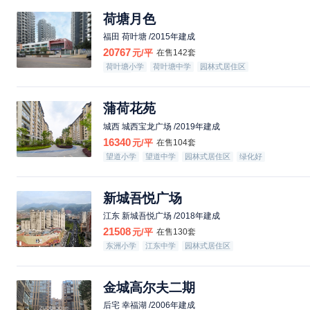
荷塘月色
福田 荷叶塘 /2015年建成
20767
元/平
在售142套
荷叶塘小学
荷叶塘中学
园林式居住区
绿化好
蒲荷花苑
城西 城西宝龙广场 /2019年建成
16340
元/平
在售104套
望道小学
望道中学
园林式居住区
绿化好
新城吾悦广场
江东 新城吾悦广场 /2018年建成
21508
元/平
在售130套
东洲小学
江东中学
园林式居住区
金城高尔夫二期
后宅 幸福湖 /2006年建成