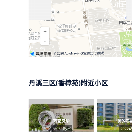
+
-
© 2026 AutoNavi
- GS(2025)5996号
丹溪三区(香樟苑)附近小区
万家风华
美的君
28958元/㎡
29724