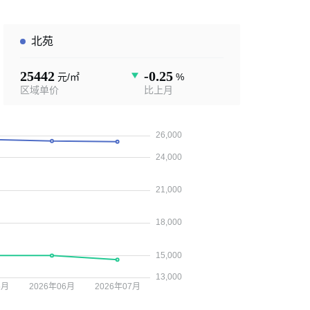
北苑
25442
-0.25
元/㎡
%
区域单价
比上月