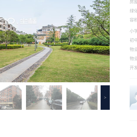
房
绿
容
小
初
物
物
开
>