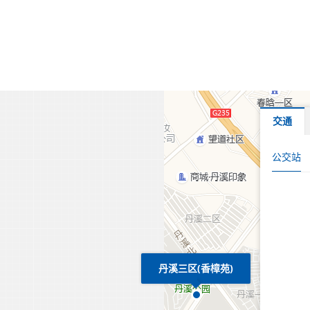
交通
公交站
丹溪三区(香樟苑)