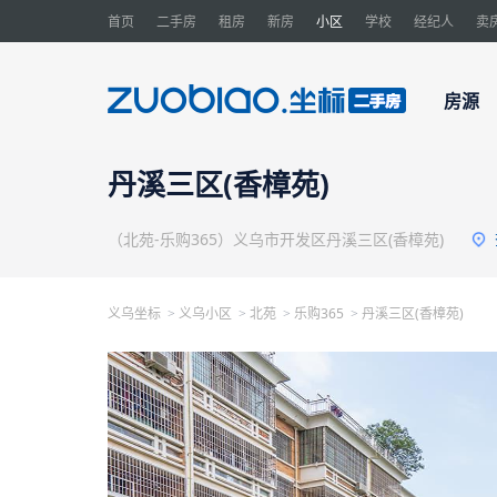
首页
二手房
租房
新房
小区
学校
经纪人
卖
房源
丹溪三区(香樟苑)
（北苑-乐购365）义乌市开发区丹溪三区(香樟苑)
义乌坐标
义乌小区
北苑
乐购365
丹溪三区(香樟苑)
>
>
>
>