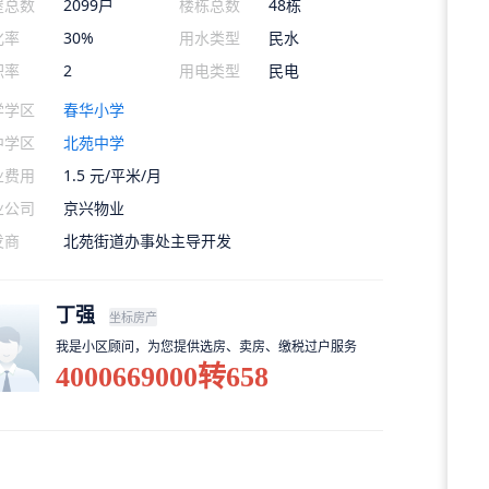
屋总数
2099户
楼栋总数
48栋
化率
30%
用水类型
民水
积率
2
用电类型
民电
学学区
春华小学
中学区
北苑中学
业费用
1.5 元/平米/月
业公司
京兴物业
发商
北苑街道办事处主导开发
丁强
坐标房产
我是小区顾问，为您提供选房、卖房、缴税过户服务
4000669000转658