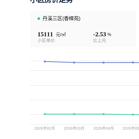
丹溪三区(香樟苑)
15111
-2.53
元/㎡
%
小区单价
比上月