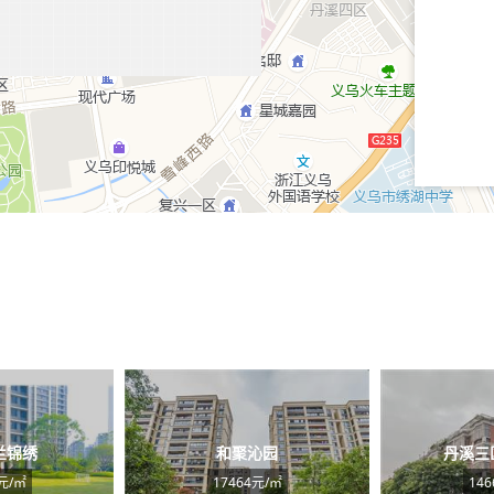
兰锦绣
和聚沁园
丹溪三
元/㎡
17464元/㎡
14