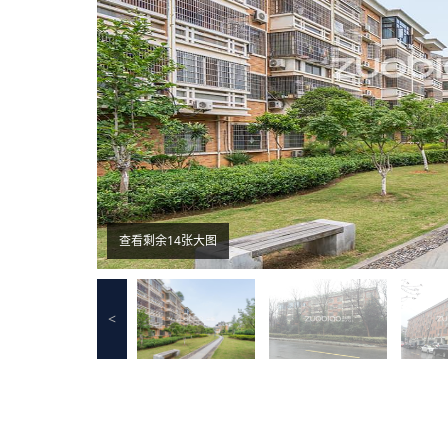
查看剩余14张大图
<