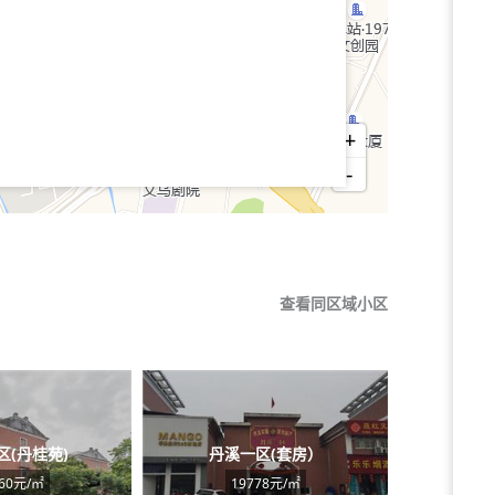
+
-
查看同区域小区
区(丹桂苑)
丹溪一区(套房）
660元/㎡
19778元/㎡