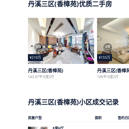
丹溪三区(香樟苑)优质二手房
¥210万
¥155万
丹溪三区(香樟苑)
丹溪三区(香樟苑
143.97平/3室2厅
106平/3室2厅
丹溪三区(香樟苑)小区成交记录
房屋户型
面积
签约日
8室6厅