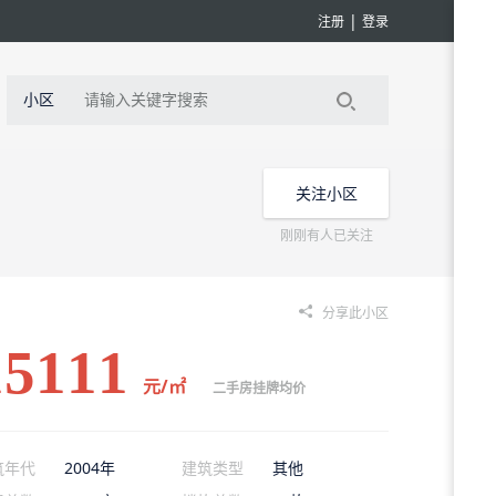
|
注册
登录
小区
关注小区
刚刚有人已关注
分享此小区
15111
元/㎡
二手房挂牌均价
筑年代
2004年
建筑类型
其他