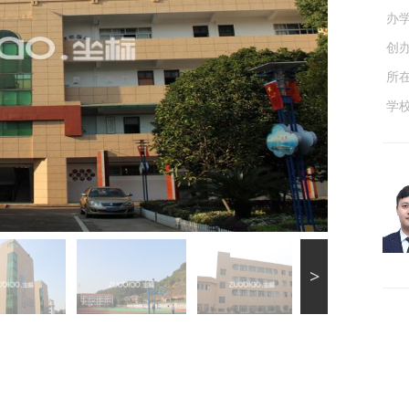
办
创
所
学
>