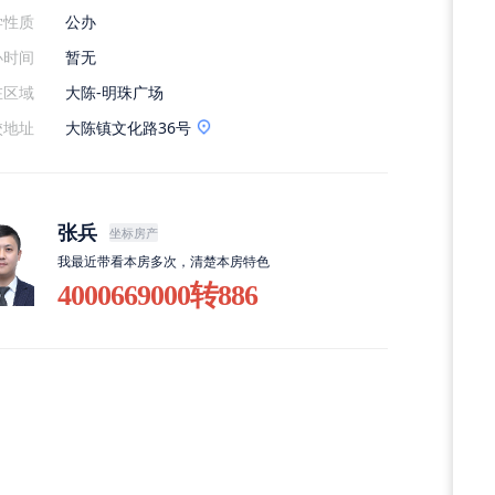
学性质
公办
办时间
暂无
在区域
大陈-明珠广场
校地址
大陈镇文化路36号
张兵
坐标房产
我最近带看本房多次，清楚本房特色
4000669000转886