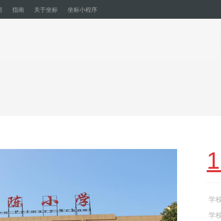
房
指南
关于坐标
坐标小程序
1
学
学