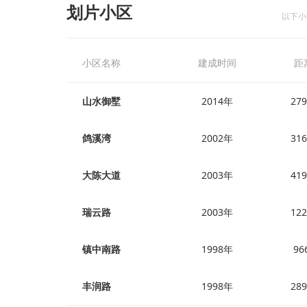
划片小区
以下小
小区名称
建成时间
距
山水御墅
2014年
27
鸽溪湾
2002年
31
大陈大道
2003年
41
瑞云路
2003年
12
镇中南路
1998年
96
丰润路
1998年
28