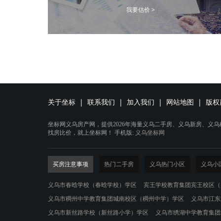
我要估价 >
关于坐标
|
联系我们
|
加入我们
|
网站地图
|
版权
坐标网义乌房产网，提供2026年海量义乌二手房、义乌新房、义
找房比价，就上坐标网！ 手机版:
义乌坐标网
买房注意事项
热门二手房
义乌热门小区
义乌小
义乌市春晗学校（春晗学校）学区
宾王学校教育集团宾王校区（
义乌市稠州中学教育集团城南校区（稠州中学）学区
义乌市江东
义乌市新丝路学校（新丝路小学）学区
义乌市绣湖中学教育集团