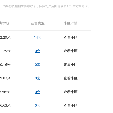
区为坐标依据招生简章收录，实际划片范围请以最新招生简章为准。
离学校
在售房源
小区详情
92.29米
14套
查看小区
61.29米
0套
查看小区
90.16米
0套
查看小区
29.83米
0套
查看小区
6.56米
0套
查看小区
96.63米
0套
查看小区