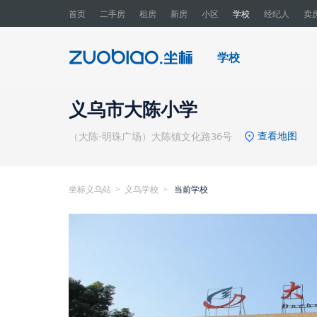
首页
二手房
租房
新房
小区
学校
经纪人
卖
学校
义乌市大陈小学
查看地图
（大陈-明珠广场）大陈镇文化路36号
坐标义乌站
义乌学校
当前学校
>
>