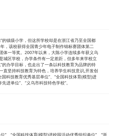
远”的镇级小学，但这所学校却是在浙江省乃至全国都
15年，该校获得全国青少年电子制作锦标赛团体第二
团体一等奖。2007年以来，大陈小学连续多年获义乌
是城区学校，办学条件有一定差距，但多年来学校立
色”的办学目标，也走出了一条以科技教育为品牌的特
一直坚持科技教育为特色，培养学生科技意识,开发创
国科技教育优秀基层单位”、“全国科技体育(模型)进
作先进单位”、“义乌市科技特色学校”。
”、“全国科技体育(模型)进校园活动优秀组织单位”、“浙