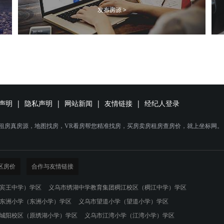
发布房源 >
声明
|
隐私声明
|
网站新闻
|
友情链接
|
经纪人登录
乌租房真房源，地图找房，VR看房帮您精准找房，买房卖房租房查房价，就上坐标网。
区房价
合作与友情链接
宾王中学）学区
义乌市绣湖中学教育集团稠江校区（稠江中学）学区
东洲小学（东洲小学）学区
义乌市望道小学（望道小学）学区
城阳校区（原绣湖小学）学区
义乌市江湾小学（江湾小学）学区