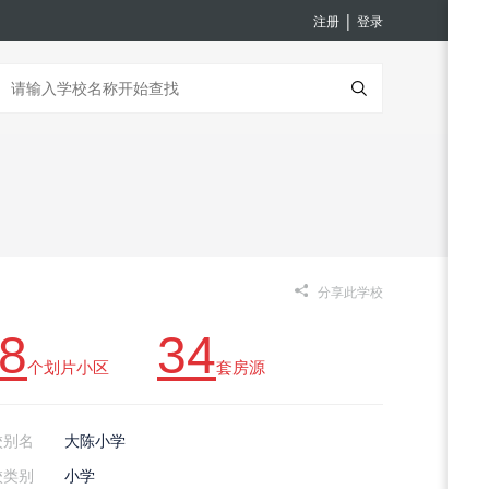
|
注册
登录
分享此学校
8
34
个划片小区
套房源
校别名
大陈小学
校类别
小学