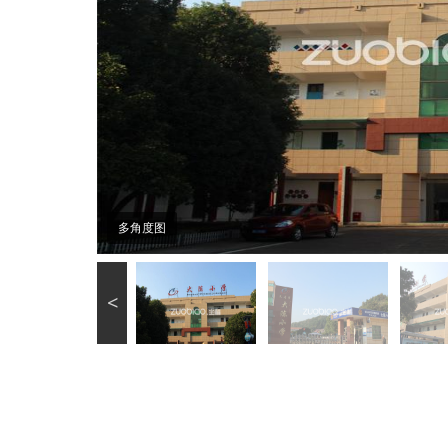
多角度图
<