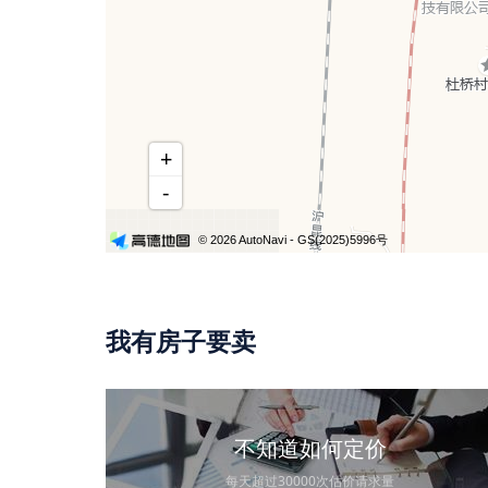
+
-
© 2026 AutoNavi
- GS(2025)5996号
我有房子要卖
不知道如何定价
每天超过30000次估价请求量