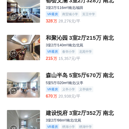
都会文澜 3室2厅328万 南北
3室2厅/116m²/南北/福田
VR看房
商贸城小学
宾王中学
328
28,276元/平
万
和聚沁园 3室2厅215万 南北
3室2厅/140m²/南北/北苑
VR看房
春华小学
北苑中学
215
15,357元/平
万
森山半岛 5室5厅670万 南北
5室5厅/320m²/南北/义亭
VR看房
义亭小学
义亭镇中
670
20,938元/平
万
建设悦府 3室2厅352万 南北
3室2厅/98m²/南北/北苑
VR看房
绣湖小学
绣湖中学