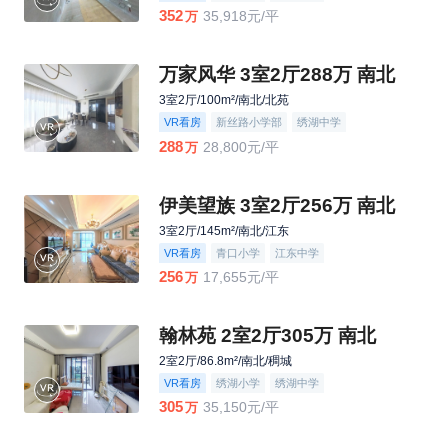
352
35,918元/平
万
万家风华 3室2厅288万 南北
3室2厅/100m²/南北/北苑
VR看房
新丝路小学部
绣湖中学
288
28,800元/平
万
伊美望族 3室2厅256万 南北
3室2厅/145m²/南北/江东
VR看房
青口小学
江东中学
256
17,655元/平
万
翰林苑 2室2厅305万 南北
2室2厅/86.8m²/南北/稠城
VR看房
绣湖小学
绣湖中学
305
35,150元/平
万