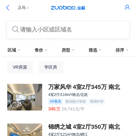
义乌
请输入小区或区域名
区域
售价
房型
筛选
排序
VR房源
学区房
万家风华 4室2厅345万 南北
4室2厅/116m²/南北/北苑
VR看房
新丝路小学部
绣湖中学
345
29,741元/平
万
锦绣之城 4室2厅350万 南北
4室2厅/121m²/南北/稠江