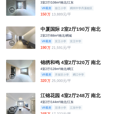
3室2厅/108m²/南北/江东
VR看房
徐江小学
稠州中学丹溪校区
150
13,889元/平
万
中厦国际 2室2厅190万 南北
2室2厅/88m²/南北/稠城
VR看房
宾王小学
宾王中学
190
21,591元/平
万
锦绣和鸣 4室2厅320万 南北
4室2厅/128m²/南北/稠江
VR看房
开发区小学
稠江中学
320
25,000元/平
万
江锦花园 4室2厅248万 南北
4室2厅/144m²/南北/江东
VR看房
宗泽小学
江东中学
248
17,222元/平
万