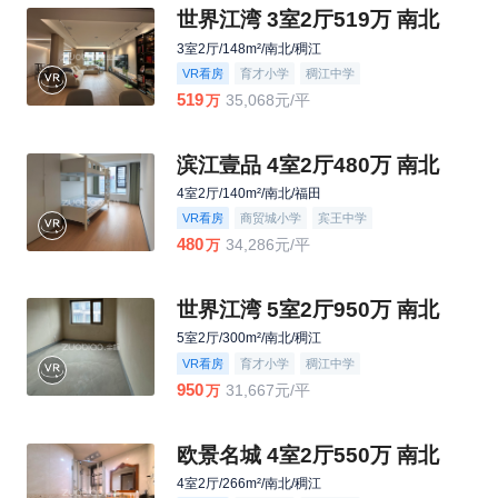
世界江湾 3室2厅519万 南北
3室2厅/148m²/南北/稠江
VR看房
育才小学
稠江中学
519
35,068元/平
万
滨江壹品 4室2厅480万 南北
4室2厅/140m²/南北/福田
VR看房
商贸城小学
宾王中学
480
34,286元/平
万
世界江湾 5室2厅950万 南北
5室2厅/300m²/南北/稠江
VR看房
育才小学
稠江中学
950
31,667元/平
万
欧景名城 4室2厅550万 南北
4室2厅/266m²/南北/稠江