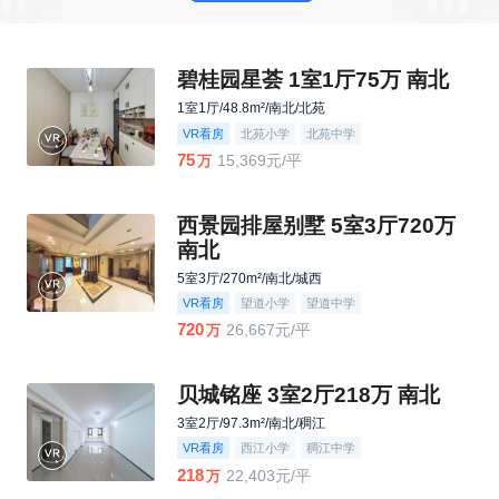
碧桂园星荟 1室1厅75万 南北
1室1厅/48.8m²/南北/北苑
VR看房
北苑小学
北苑中学
75
15,369元/平
万
西景园排屋别墅 5室3厅720万
南北
5室3厅/270m²/南北/城西
VR看房
望道小学
望道中学
720
26,667元/平
万
贝城铭座 3室2厅218万 南北
3室2厅/97.3m²/南北/稠江
VR看房
西江小学
稠江中学
218
22,403元/平
万