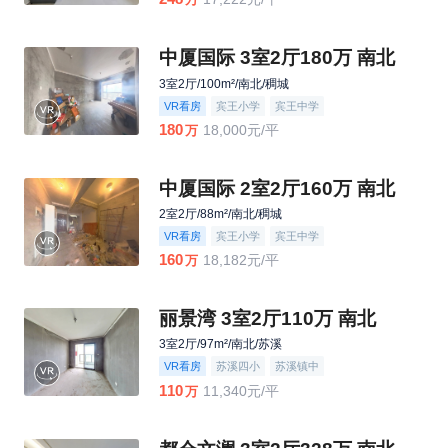
中厦国际 3室2厅180万 南北
3室2厅/100m²/南北/稠城
VR看房
宾王小学
宾王中学
180
18,000元/平
万
中厦国际 2室2厅160万 南北
2室2厅/88m²/南北/稠城
VR看房
宾王小学
宾王中学
160
18,182元/平
万
丽景湾 3室2厅110万 南北
3室2厅/97m²/南北/苏溪
VR看房
苏溪四小
苏溪镇中
110
11,340元/平
万