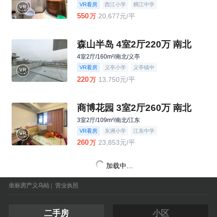
VR看房
西江小学
稠江中学
550
20,677元/平
万
森山半岛 4室2厅220万 南北
4室2厅/160m²/南北/义亭
VR看房
义亭小学
义亭镇中
220
13,750元/平
万
商博花园 3室2厅260万 南北
3室2厅/109m²/南北/江东
VR看房
东洲小学
江东中学
260
23,853元/平
万
加载中…