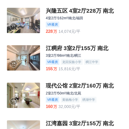
兴隆五区 4室2厅228万 南北
4室2厅/162m²/南北/福田
VR看房
228
14,074元/平
万
江稠府 3室2厅155万 南北
3室2厅/98m²/南北/稠江
VR看房
龙回实验小学
稠江中学
155
15,816元/平
万
现代公馆 2室2厅160万 南北
2室2厅/50m²/南北/北苑
VR看房
黄杨梅小学
绣湖中学
160
32,000元/平
万
江湾嘉园 3室2厅155万 南北