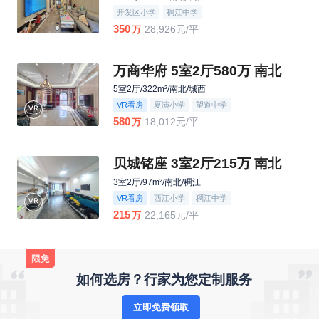
开发区小学
稠江中学
350
28,926元/平
万
万商华府 5室2厅580万 南北
5室2厅/322m²/南北/城西
VR看房
夏演小学
望道中学
580
18,012元/平
万
贝城铭座 3室2厅215万 南北
3室2厅/97m²/南北/稠江
VR看房
西江小学
稠江中学
215
22,165元/平
万
如何选房？行家为您定制服务
立即免费领取