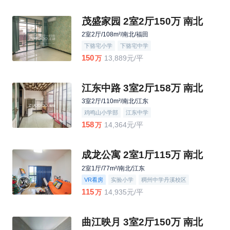
茂盛家园 2室2厅150万 南北
2室2厅/108m²/南北/福田
下骆宅小学
下骆宅中学
150
13,889元/平
万
江东中路 3室2厅158万 南北
3室2厅/110m²/南北/江东
鸡鸣山小学部
江东中学
158
14,364元/平
万
成龙公寓 2室1厅115万 南北
2室1厅/77m²/南北/江东
VR看房
实验小学
稠州中学丹溪校区
115
14,935元/平
万
曲江映月 3室2厅150万 南北