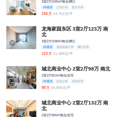
3室2厅/105m²/南北/稠江
VR看房
江湾小学
育才中学
155
14,762元/平
万
龙海家园东区 3室2厅123万 南
北
3室2厅/108m²/南北/稠江
VR看房
龙回实验小学
稠江中学
123
11,389元/平
万
城北商业中心 2室2厅98万 南北
2室2厅/61m²/南北/后宅
VR看房
后宅小学
后宅中学
98
16,066元/平
万
城北商业中心 2室2厅132万 南
北
2室2厅/90m²/南北/后宅