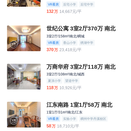
VR看房
后宅小学
后宅中学
132
14,667元/平
万
世纪公寓 3室2厅370万 南北
3室2厅/158m²/南北/稠城
VR看房
香山小学
绣湖中学
370
23,418元/平
万
万商华府 3室2厅118万 南北
3室2厅/108m²/南北/城西
夏演小学
望道中学
118
10,926元/平
万
江东南路 1室1厅58万 南北
1室1厅/31m²/南北/江东
VR看房
实验小学
稠州中学丹溪校区
58
18,710元/平
万