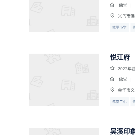
佛堂
|
义乌市佛
佛堂小学
悦江府
2022年
佛堂
|
金华市义
佛堂二小
吴溪印