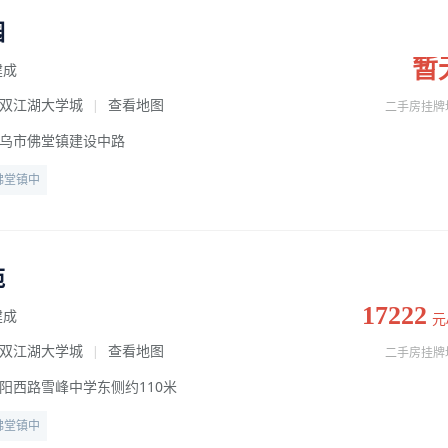
园
暂
建成
双江湖大学城
查看地图
|
二手房挂牌
乌市佛堂镇建设中路
佛堂镇中
苑
17222
建成
元
双江湖大学城
查看地图
|
二手房挂牌
阳西路雪峰中学东侧约110米
佛堂镇中