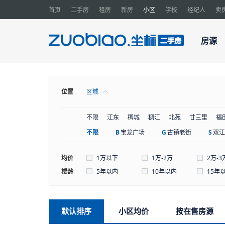
首页
二手房
租房
新房
小区
学校
经纪人
卖
房源
位置
区域
不限
江东
稠城
稠江
北苑
廿三里
福
不限
B
宝龙广场
G
古镇老街
S
双江
均价
1万以下
1万-2万
2万-3
楼龄
5年以内
10年以内
15年
默认排序
小区均价
按在售房源