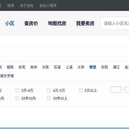
房
指南
关于坐标
坐标小程序
小区
查房价
地图找房
我要卖房
田
城西
后宅
赤岸
大陈
苏溪
上溪
义亭
佛堂
东阳
浦江
金
湖大学城
-
万
3万-4万
4万-5万
5万以上
以内
20年以内
20年以上