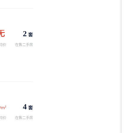
无
2
套
均价
在售二手房
4
套
/m²
均价
在售二手房