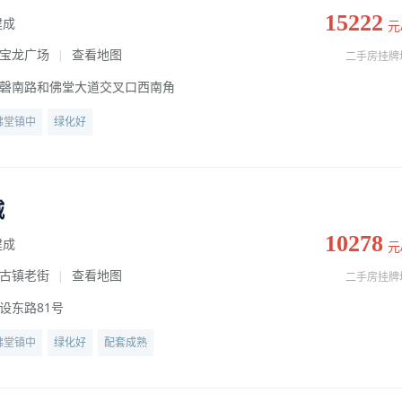
15222
建成
元
宝龙广场
查看地图
|
二手房挂牌
磬南路和佛堂大道交叉口西南角
佛堂镇中
绿化好
城
10278
建成
元
古镇老街
查看地图
|
二手房挂牌
设东路81号
佛堂镇中
绿化好
配套成熟