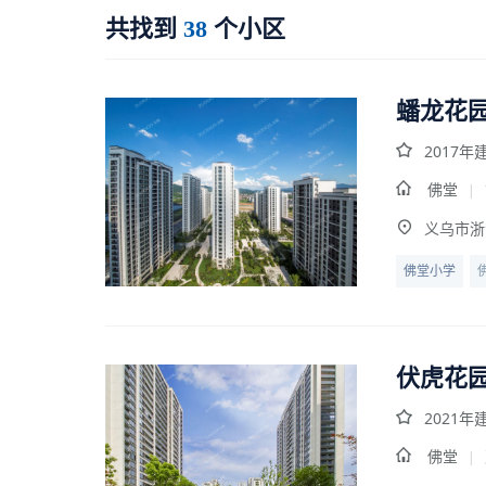
共找到
个小区
38
蟠龙花
2017年
佛堂
|
义乌市浙
佛堂小学
伏虎花
2021年
佛堂
|