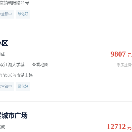
堂镇朝阳路21号
佛堂镇中
绿化好
小区
9807
建成
元
双江湖大学城
查看地图
|
二手房挂牌
华市义乌市湖山路
佛堂镇中
绿化好
堂城市广场
12712
建成
元