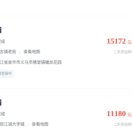
园
15172
建成
元
古镇老街
查看地图
|
二手房挂牌
江省金华市义乌市佛堂镇蟠龙花园
佛堂镇中
园
11180
建成
元
双江湖大学城
查看地图
|
二手房挂牌