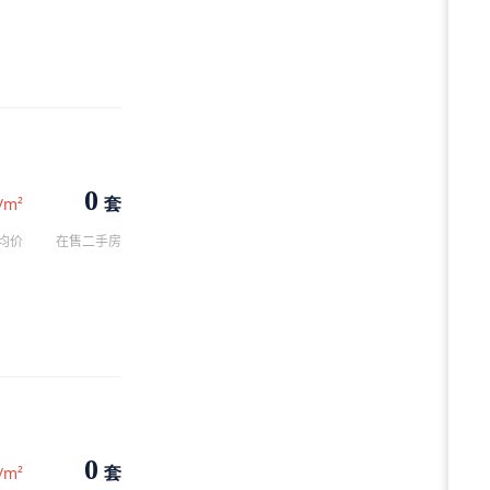
0
套
/m²
均价
在售二手房
0
套
/m²