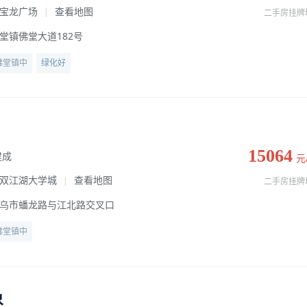
宝龙广场
查看地图
|
二手房挂牌
堂镇佛堂大道182号
佛堂镇中
绿化好
15064
建成
元
双江湖大学城
查看地图
|
二手房挂牌
乌市蟠龙路与江北路交叉口
佛堂镇中
象