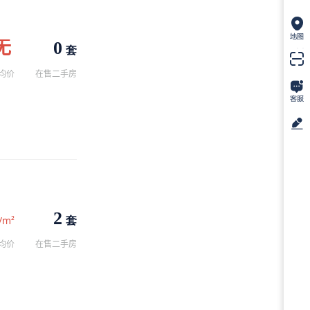
无
0
套
均价
在售二手房
2
套
/m²
均价
在售二手房