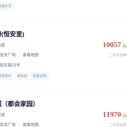
雪峰中学
(恒安里)
10057
建成
元
宝龙广场
查看地图
|
二手房挂牌
阳东路23号
佛堂镇中
绿化好
配套成熟
城（都会家园）
11970
建成
元
宝龙广场
查看地图
|
二手房挂牌