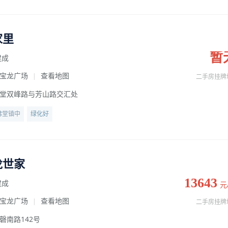
家里
暂
建成
宝龙广场
查看地图
|
二手房挂牌
堂双峰路与芳山路交汇处
佛堂镇中
绿化好
龙世家
13643
建成
元
宝龙广场
查看地图
|
二手房挂牌
磬南路142号