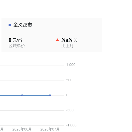
金义都市
0
NaN
元/㎡
%
区域单价
比上月