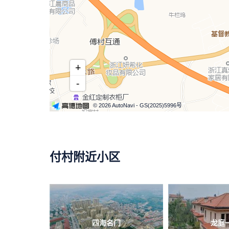
+
-
© 2026 AutoNavi
- GS(2025)5996号
付村附近小区
四海名门
龙庭