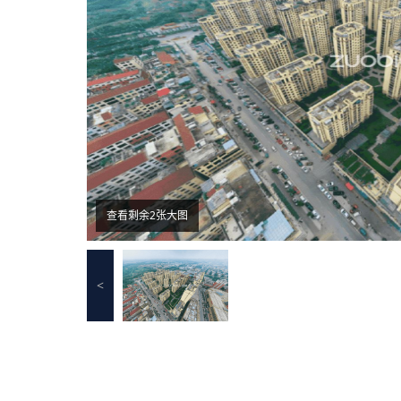
查看剩余2张大图
<