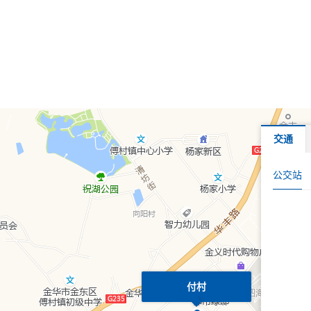
交通
公交站
付村