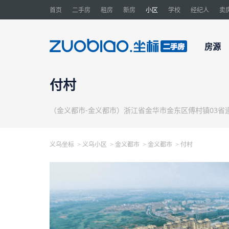
首页
二手房
租房
新房
小区
学校
经纪人
卖
房源
付村
（金义都市-金义都市）浙江省金华市金东区傅村镇03省道
义乌坐标
义乌小区
金义都市
金义都市
付村
>
>
>
>