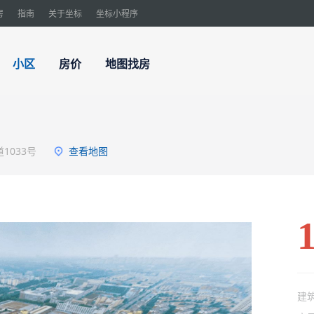
房
指南
关于坐标
坐标小程序
小区
房价
地图找房
1033号
查看地图
建