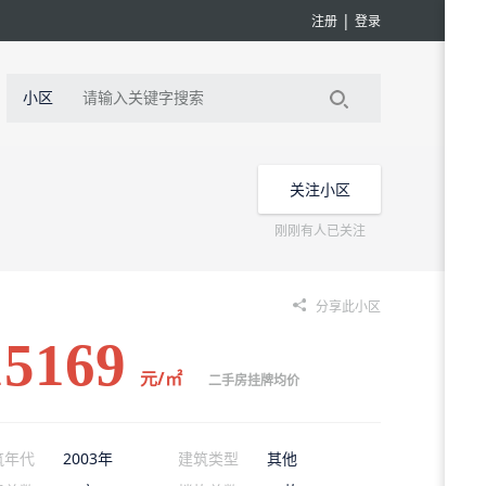
|
注册
登录
小区
关注小区
刚刚有人已关注
分享此小区
15169
元/㎡
二手房挂牌均价
筑年代
2003年
建筑类型
其他