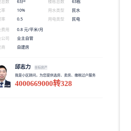
屋总数
63户
楼栋总数
63栋
化率
10%
用水类型
民水
积率
0.5
用电类型
民电
业费用
0.8 元/平米/月
业公司
业主自管
发商
自建房
邱志力
坐标房产
我是小区顾问，为您提供选房、卖房、缴税过户服务
4000669000转328