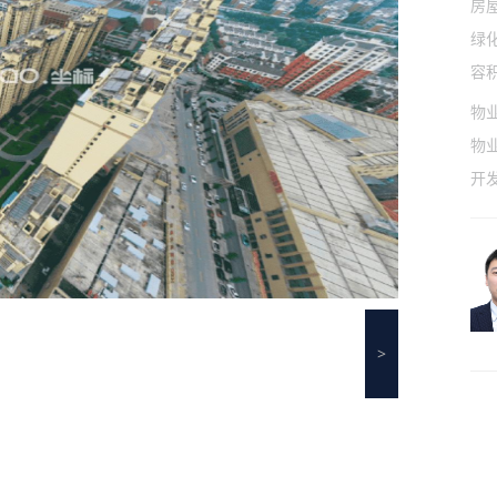
房
绿
容
物
物
开
>