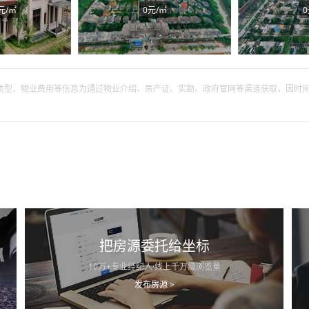
元/㎡
0元/㎡
0
筑类型、物业费用等信息为通过物业介绍、房产证、实勘、政府官网等渠道获取，因时
把房源委托给坐标
10万+专业经纪人·线上千万级浏览量
发布房源 >