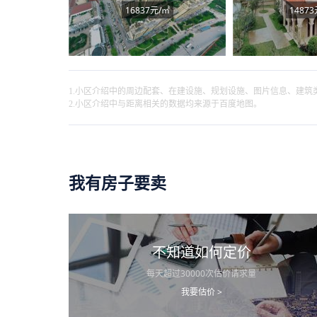
16837元/㎡
14873
1.小区介绍中的周边配套、在建设施、规划设施、图片信息、建
2.小区介绍中与距离相关的数据均来源于百度地图。
我有房子要卖
不知道如何定价
每天超过30000次估价请求量
我要估价 >