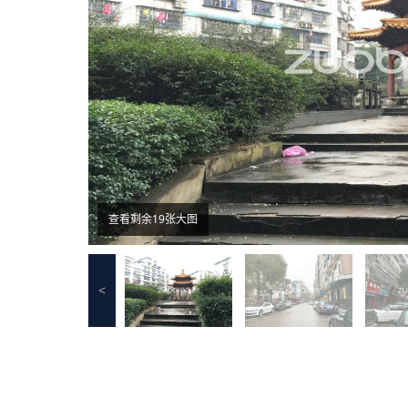
查看剩余19张大图
<