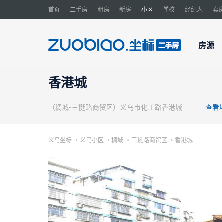
首页
二手房
租房
新房
小区
学校
经纪人
卖
房源
香港城
（稠城-三挺路商贸区）义乌市化工路香港城
查看
义乌坐标
义乌小区
稠城
三挺路商贸区
香港城
>
>
>
>