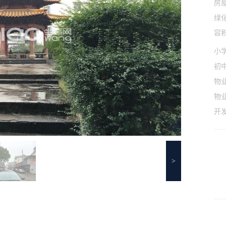
房
绿
容
小
初
物
物
开
>