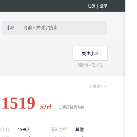
|
注册
登录
小区
关注小区
刚刚有人已关注
分享此小区
21519
元/㎡
二手房挂牌均价
筑年代
1996年
建筑类型
其他