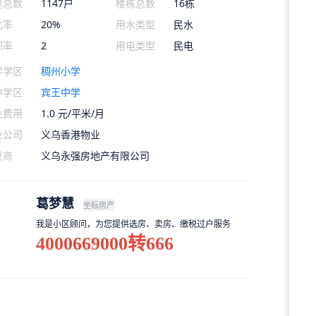
屋总数
1147户
楼栋总数
16栋
化率
20%
用水类型
民水
积率
2
用电类型
民电
学学区
稠州小学
中学区
宾王中学
业费用
1.0 元/平米/月
业公司
义乌香港物业
发商
义乌永强房地产有限公司
葛梦慧
坐标房产
我是小区顾问，为您提供选房、卖房、缴税过户服务
4000669000转666