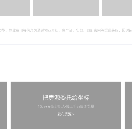
筑类型、物业费用等信息为通过物业介绍、房产证、实勘、政府官网等渠道获取，因时
把房源委托给坐标
10万+专业经纪人·线上千万级浏览量
发布房源 >