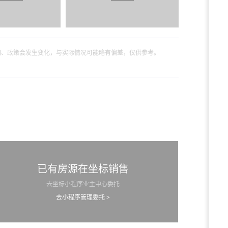
间、政策会发生变化，与实际情况可能略有偏差，仅供参考。
已有房源在坐标销售
去坐标小程序业主中心委托
去小程序管理委托 >