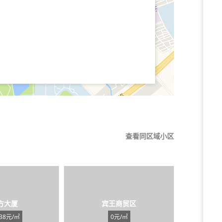
查看同区域小区
方大厦
宾王商贸区
538元/㎡
0元/㎡