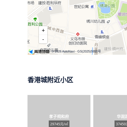
+
-
© 2026 AutoNavi
- GS(2025)5996号
香港城附近小区
孝子祠和府
华润
29745元/㎡
37450