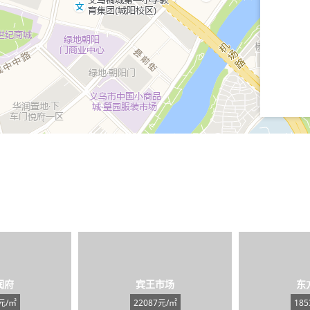
润府
宾王市场
东
元/㎡
22087元/㎡
18