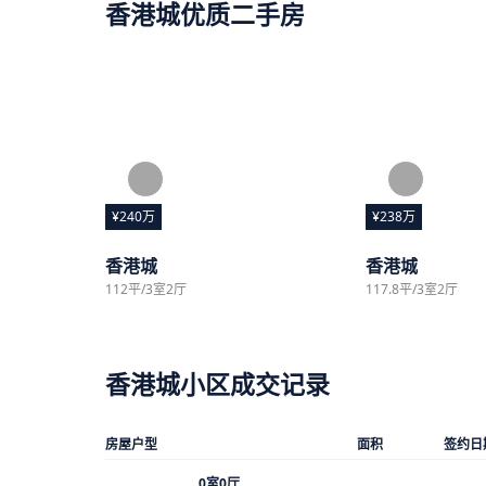
香港城优质二手房
¥240万
¥238万
香港城
香港城
112平/3室2厅
117.8平/3室2厅
香港城小区成交记录
房屋户型
面积
签约日
0室0厅