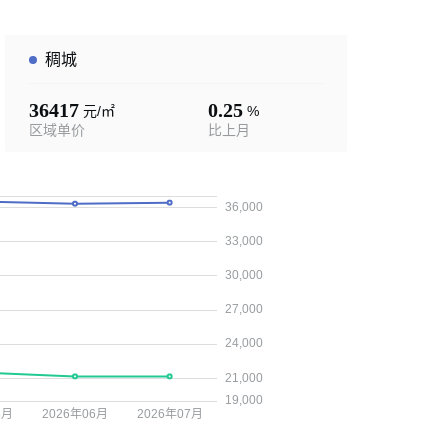
稠城
36417
0.25
元/㎡
%
区域单价
比上月