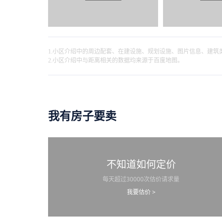
1.小区介绍中的周边配套、在建设施、规划设施、图片信息、建
2.小区介绍中与距离相关的数据均来源于百度地图。
我有房子要卖
不知道如何定价
每天超过30000次估价请求量
我要估价 >