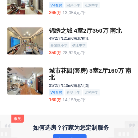
VR看房
宗泽小学
江东中学
265
13,054元/平
万
锦绣之城 4室2厅350万 南北
4室2厅/121m²/南北/稠江
开发区小学
稠江中学
350
28,926元/平
万
城市花园(套房) 3室2厅160万 南
北
3室2厅/113m²/南北/北苑
VR看房
春华小学
北苑中学
160
14,159元/平
万
如何选房？行家为您定制服务