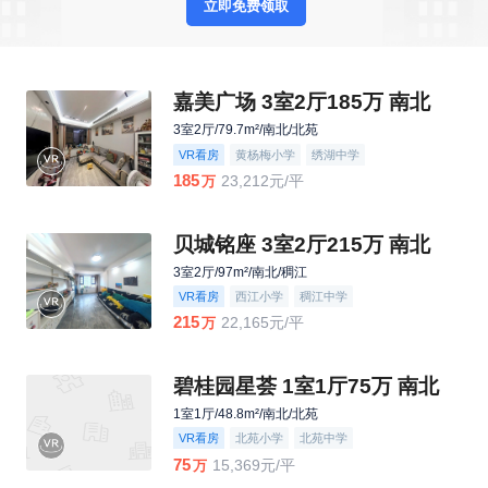
立即免费领取
嘉美广场 3室2厅185万 南北
3室2厅/79.7m²/南北/北苑
VR看房
黄杨梅小学
绣湖中学
185
23,212元/平
万
贝城铭座 3室2厅215万 南北
3室2厅/97m²/南北/稠江
VR看房
西江小学
稠江中学
215
22,165元/平
万
碧桂园星荟 1室1厅75万 南北
1室1厅/48.8m²/南北/北苑
VR看房
北苑小学
北苑中学
75
15,369元/平
万