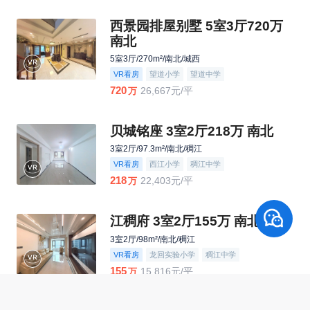
西景园排屋别墅 5室3厅720万
南北
5室3厅/270m²/南北/城西
VR看房
望道小学
望道中学
720
26,667元/平
万
贝城铭座 3室2厅218万 南北
3室2厅/97.3m²/南北/稠江
VR看房
西江小学
稠江中学
218
22,403元/平
万
江稠府 3室2厅155万 南北
3室2厅/98m²/南北/稠江
VR看房
龙回实验小学
稠江中学
155
15,816元/平
万