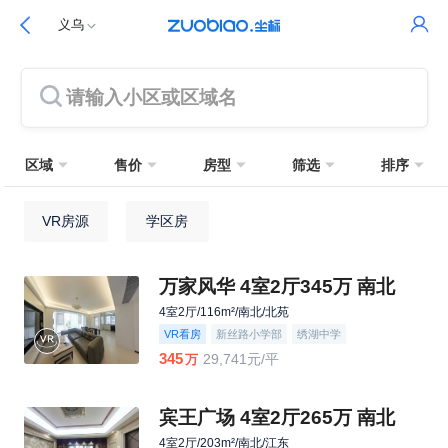
义乌
请输入小区或区域名
区域
售价
房型
筛选
排序
VR房源
学区房
万家风华 4室2厅345万 南北
4室2厅/116m²/南北/北苑
VR看房
新丝路小学部
绣湖中学
345
29,741元/平
万
宾王广场 4室2厅265万 南北
4室2厅/203m²/南北/江东