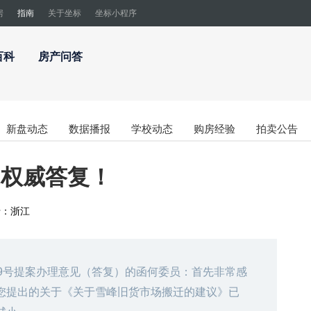
房
指南
关于坐标
坐标小程序
百科
房产问答
新盘动态
数据播报
学校动态
购房经验
拍卖公告
，权威答复！
于：
浙江
59号提案办理意见（答复）的函何委员：首先非常感
您提出的关于《关于雪峰旧货市场搬迁的建议》已