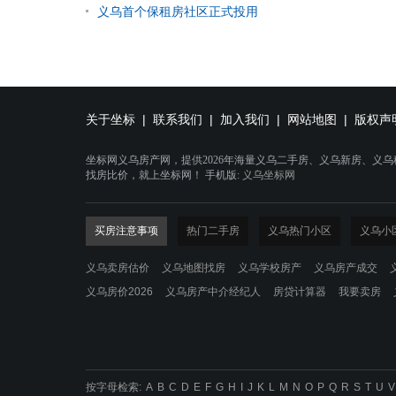
义乌首个保租房社区正式投用
关于坐标
|
联系我们
|
加入我们
|
网站地图
|
版权声
坐标网义乌房产网，提供2026年海量义乌二手房、义乌新房、义
找房比价，就上坐标网！ 手机版:
义乌坐标网
买房注意事项
热门二手房
义乌热门小区
义乌小
义乌卖房估价
义乌地图找房
义乌学校房产
义乌房产成交
义乌房价2026
义乌房产中介经纪人
房贷计算器
我要卖房
按字母检索:
A
B
C
D
E
F
G
H
I
J
K
L
M
N
O
P
Q
R
S
T
U
V