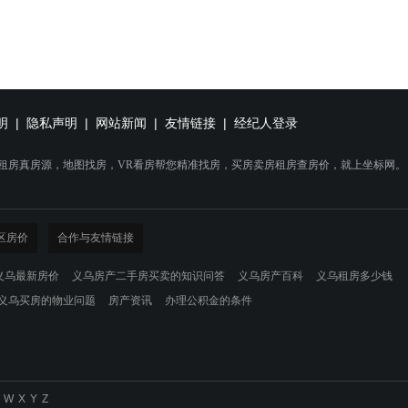
明
|
隐私声明
|
网站新闻
|
友情链接
|
经纪人登录
乌租房真房源，地图找房，VR看房帮您精准找房，买房卖房租房查房价，就上坐标网。
区房价
合作与友情链接
义乌最新房价
义乌房产二手房买卖的知识问答
义乌房产百科
义乌租房多少钱
义乌买房的物业问题
房产资讯
办理公积金的条件
W
X
Y
Z