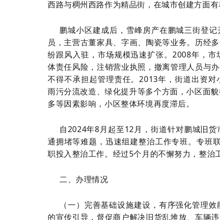
西路与稠州西路作为精品街，在城市创建方面有
鹏城小区建成后，雪峰房产在鹏城三街登记
员，主营古董家具、字画、陶瓷等业务。历经多
纷跟风入驻，市场规模迅速扩张。2008年，
体责任风险，注销营业执照，撤离管理人员与办
不得不承担起管理责任。2013年，街道出资
雨污分流改造、绿化提升等多个方面，小区面貌
多等因素影响，小区整体环境再度滞后。
自2024年8月起至12月，街道针对鹏城
通拥堵等难题，迅速组建整治工作专班。专班联
职投入整治工作。经过5个月的不懈努力，整治
二、办理情况
（一）完善基础设施建设，有序强化管理效
的宣传引导，督促商户解决旧货乱堆放、车辆违