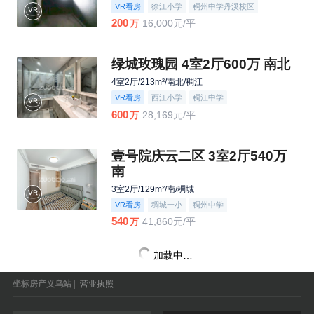
VR看房
徐江小学
稠州中学丹溪校区
200
16,000元/平
万
绿城玫瑰园 4室2厅600万 南北
4室2厅/213m²/南北/稠江
VR看房
西江小学
稠江中学
600
28,169元/平
万
壹号院庆云二区 3室2厅540万
南
3室2厅/129m²/南/稠城
VR看房
稠城一小
稠州中学
540
41,860元/平
万
加载中…