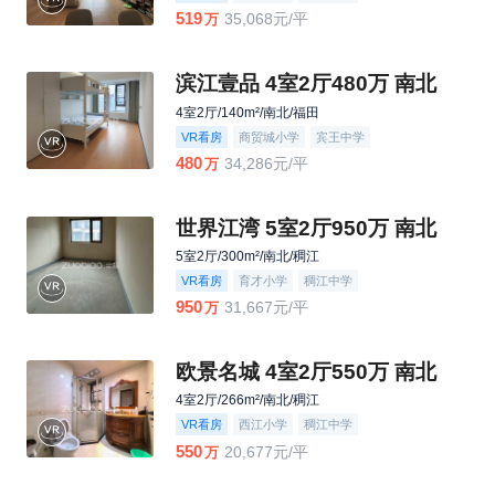
519
35,068元/平
万
滨江壹品 4室2厅480万 南北
4室2厅/140m²/南北/福田
VR看房
商贸城小学
宾王中学
480
34,286元/平
万
世界江湾 5室2厅950万 南北
5室2厅/300m²/南北/稠江
VR看房
育才小学
稠江中学
950
31,667元/平
万
欧景名城 4室2厅550万 南北
4室2厅/266m²/南北/稠江
VR看房
西江小学
稠江中学
550
20,677元/平
万