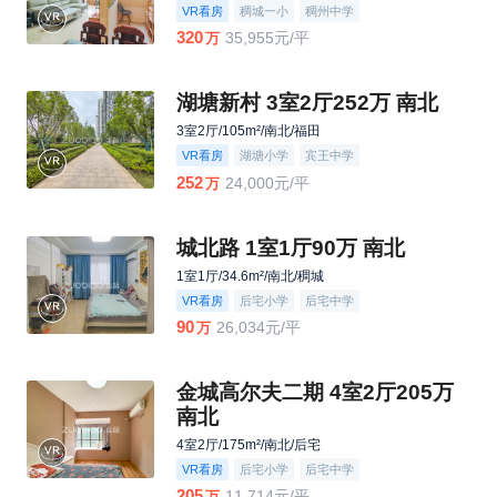
VR看房
稠城一小
稠州中学
320
35,955元/平
万
湖塘新村 3室2厅252万 南北
3室2厅/105m²/南北/福田
VR看房
湖塘小学
宾王中学
252
24,000元/平
万
城北路 1室1厅90万 南北
1室1厅/34.6m²/南北/稠城
VR看房
后宅小学
后宅中学
90
26,034元/平
万
金城高尔夫二期 4室2厅205万
南北
4室2厅/175m²/南北/后宅
VR看房
后宅小学
后宅中学
205
11,714元/平
万