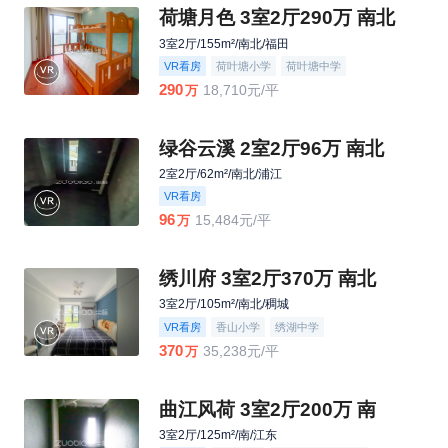
荷塘月色 3室2厅290万 南北
3室2厅/155m²/南北/福田
VR看房
荷叶塘小学
荷叶塘中学
290
18,710元/平
万
绿谷云溪 2室2厅96万 南北
2室2厅/62m²/南北/浦江
VR看房
96
15,484元/平
万
绣川府 3室2厅370万 南北
3室2厅/105m²/南北/稠城
VR看房
香山小学
绣湖中学
370
35,238元/平
万
曲江风荷 3室2厅200万 南
3室2厅/125m²/南/江东