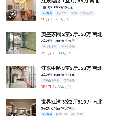
江东南路 1室1厅58万 南北
1室1厅/31m²/南北/江东
VR看房
实验小学
稠州中学丹溪校区
58
18,710元/平
万
茂盛家园 2室2厅150万 南北
2室2厅/108m²/南北/福田
下骆宅小学
下骆宅中学
150
13,889元/平
万
江东中路 3室2厅158万 南北
3室2厅/110m²/南北/江东
鸡鸣山小学部
江东中学
158
14,364元/平
万
世界江湾 3室2厅519万 南北
3室2厅/148m²/南北/稠江
VR看房
育才小学
稠江中学