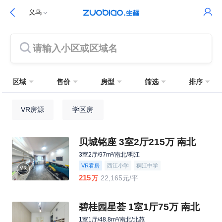
义乌
请输入小区或区域名
区域
售价
房型
筛选
排序
VR房源
学区房
贝城铭座 3室2厅215万 南北
3室2厅/97m²/南北/稠江
VR看房
西江小学
稠江中学
215
22,165元/平
万
碧桂园星荟 1室1厅75万 南北
1室1厅/48.8m²/南北/北苑