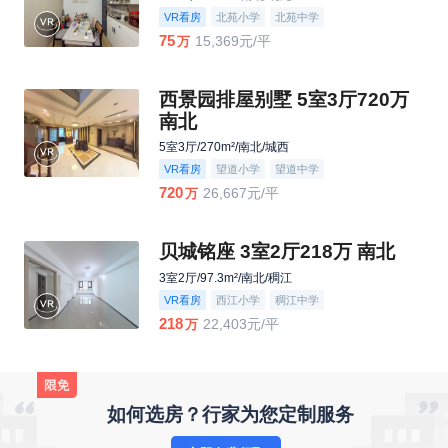
VR看房
北苑小学
北苑中学
75
15,369元/平
万
西景园排屋别墅 5室3厅720万
南北
5室3厅/270m²/南北/城西
VR看房
望道小学
望道中学
720
26,667元/平
万
贝城铭座 3室2厅218万 南北
3室2厅/97.3m²/南北/稠江
VR看房
西江小学
稠江中学
218
22,403元/平
万
如何选房？行家为您定制服务