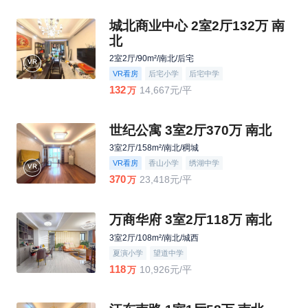
城北商业中心 2室2厅132万 南
北
2室2厅/90m²/南北/后宅
VR看房
后宅小学
后宅中学
132
14,667元/平
万
世纪公寓 3室2厅370万 南北
3室2厅/158m²/南北/稠城
VR看房
香山小学
绣湖中学
370
23,418元/平
万
万商华府 3室2厅118万 南北
3室2厅/108m²/南北/城西
夏演小学
望道中学
118
10,926元/平
万