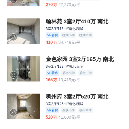
270
27,273元/平
万
翰林苑 3室2厅410万 南北
3室2厅/118m²/南北/稠城
VR看房
绣湖小学
绣湖中学
410
34,746元/平
万
金色家园 3室2厅165万 南北
3室2厅/123m²/南北/后宅
VR看房
后宅小学
后宅中学
165
13,415元/平
万
稠州府 3室2厅520万 南北
3室2厅/125m²/南北/稠城
VR看房
保联小学
稠州中学
520
41,600元/平
万