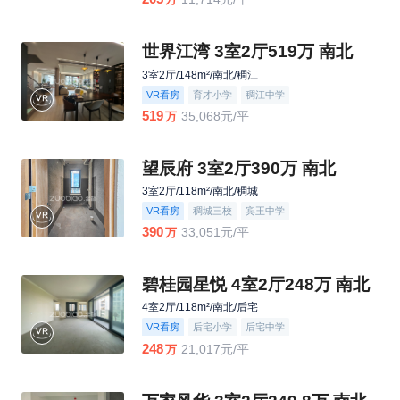
世界江湾 3室2厅519万 南北
3室2厅/148m²/南北/稠江
VR看房
育才小学
稠江中学
519
35,068元/平
万
望辰府 3室2厅390万 南北
3室2厅/118m²/南北/稠城
VR看房
稠城三校
宾王中学
390
33,051元/平
万
碧桂园星悦 4室2厅248万 南北
4室2厅/118m²/南北/后宅
VR看房
后宅小学
后宅中学
248
21,017元/平
万