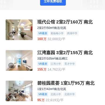
立即免费领取
现代公馆 2室2厅160万 南北
2室2厅/50m²/南北/北苑
VR看房
黄杨梅小学
绣湖中学
160
32,000元/平
万
江湾嘉园 3室2厅155万 南北
3室2厅/105m²/南北/稠江
VR看房
江湾小学
育才中学
155
14,762元/平
万
碧桂园星荟 1室1厅95万 南北
1室1厅/42m²/南北/北苑
VR看房
北苑小学
北苑中学
95
22,619元/平
万