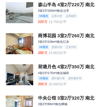
森山半岛 4室2厅220万 南北
4室2厅/160m²/南北/义亭
VR看房
义亭小学
义亭镇中
220
13,750元/平
万
商博花园 3室2厅260万 南北
3室2厅/109m²/南北/江东
VR看房
东洲小学
江东中学
260
23,853元/平
万
荷塘月色 4室2厅350万 南北
4室2厅/175m²/南北/福田
VR看房
荷叶塘小学
荷叶塘中学
350
20,000元/平
万
中央公馆 3室2厅320万 南北
3室2厅/89m²/南北/稠城