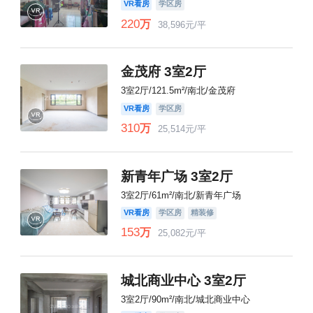
VR看房
学区房
220
万
38,596元/平
金茂府 3室2厅
3室2厅/121.5m²/南北/金茂府
VR看房
学区房
310
万
25,514元/平
新青年广场 3室2厅
3室2厅/61m²/南北/新青年广场
VR看房
学区房
精装修
153
万
25,082元/平
城北商业中心 3室2厅
3室2厅/90m²/南北/城北商业中心