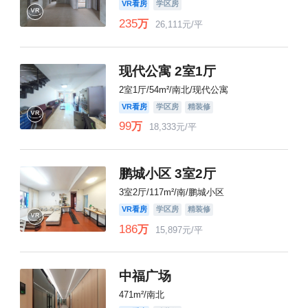
VR看房
学区房
235
万
26,111元/平
现代公寓 2室1厅
2室1厅/54m²/南北/现代公寓
VR看房
学区房
精装修
99
万
18,333元/平
鹏城小区 3室2厅
3室2厅/117m²/南/鹏城小区
VR看房
学区房
精装修
186
万
15,897元/平
中福广场
471m²/南北