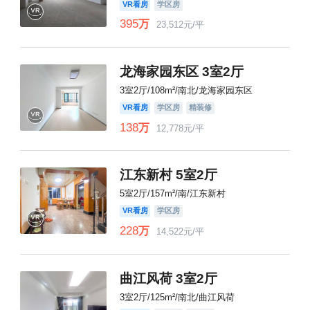
VR看房
学区房
395
万
23,512元/平
龙海家园东区 3室2厅
3室2厅/108m²/南北/龙海家园东区
VR看房
学区房
精装修
138
万
12,778元/平
江东新村 5室2厅
5室2厅/157m²/南/江东新村
VR看房
学区房
228
万
14,522元/平
曲江风荷 3室2厅
3室2厅/125m²/南北/曲江风荷