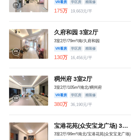
VR看房
学区房
精装修
175
万
19,663元/平
久府和园 3室2厅
3室2厅/79m²/南/久府和园
VR看房
学区房
精装修
130
万
16,456元/平
稠州府 3室2厅
3室2厅/105m²/南北/稠州府
VR看房
学区房
精装修
380
万
36,190元/平
宝港花苑(众安宝龙广场) 3室2厅
3室2厅/99m²/南北/宝港花苑(众安宝龙广场)