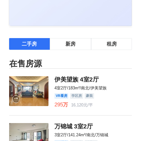
二手房
新房
租房
在售房源
伊美望族 4室2厅
4室2厅/183m²/南北/伊美望族
VR看房
学区房
豪装
295
万
16,120元/平
万锦城 3室2厅
3室2厅/141.24m²/南北/万锦城