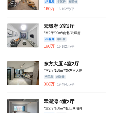
VR看房
学区房
精装修
160
万
16,162元/平
云璟府 3室2厅
3室2厅/99m²/南北/云璟府
VR看房
学区房
190
万
19,192元/平
东方大厦 4室2厅
4室2厅/158m²/南/东方大厦
学区房
精装修
308
万
19,494元/平
翠湖湾 4室2厅
4室2厅/168m²/南北/翠湖湾