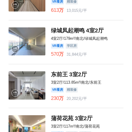
VR看房
精装修
613
万
13,015元/平
绿城凤起潮鸣 4室2厅
4室2厅/179m²/南北/绿城凤起潮鸣
VR看房
学区房
570
万
31,844元/平
东前王 3室2厅
3室2厅/113.85m²/南北/东前王
VR看房
精装修
230
万
20,202元/平
蒲荷花苑 3室2厅
3室2厅/117m²/南北/蒲荷花苑