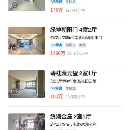
VR看房
学区房
175
万
19,444元/平
绿地朝阳门 4室2厅
4室2厅/230m²/南北/绿地朝阳门
VR看房
学区房
豪装
1498
万
65,130元/平
碧桂园云玺 2室1厅
2室1厅/80m²/南/碧桂园云玺
VR看房
学区房
160
万
20,000元/平
绣湖金座 2室1厅
2室1厅/57m²/南北/绣湖金座