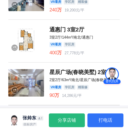
VR看房
学区房
精装修
240
万
19,200元/平
通惠门 3室2厅
3室2厅/144m²/南北/通惠门
VR看房
学区房
400
万
27,778元/平
星辰广场(春晓美墅) 2室2厅
2室2厅/63m²/南北/星辰广场(春晓美墅)
委托找房
VR看房
学区房
精装修
90
万
14,286元/平
张帅东
分享店铺
打电话
坐标房产