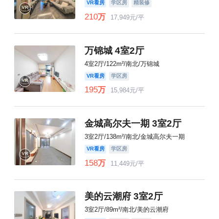
VR看房
学区房
精装修
210
万
17,949元/平
万锦城 4室2厅
4室2厅/122m²/南北/万锦城
VR看房
学区房
195
万
15,984元/平
金城高尔夫一期 3室2厅
3室2厅/138m²/南北/金城高尔夫一期
VR看房
学区房
158
万
11,449元/平
美的云潮府 3室2厅
3室2厅/89m²/南北/美的云潮府