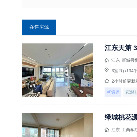
在售房源
江东天第 3
江东
新城吾
3室2厅/134
2小时前更新
VR房源
安选好
绿城桃花源
江东
工商学