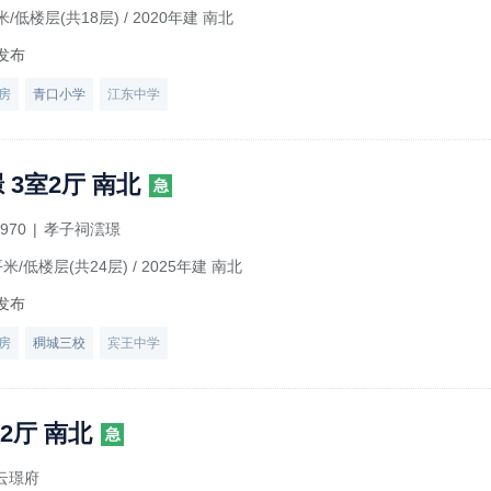
米/低楼层(共18层)
/ 2020年建 南北
发布
房
青口小学
江东中学
 3室2厅 南北
急
970
|
孝子祠澐璟
平米/低楼层(共24层)
/ 2025年建 南北
发布
房
稠城三校
宾王中学
2厅 南北
急
云璟府