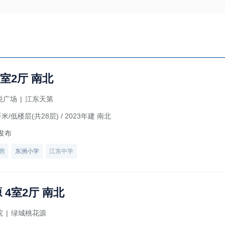
室2厅 南北
悦广场
|
江东天第
平米/低楼层(共28层)
/ 2023年建 南北
发布
房
东洲小学
江东中学
 4室2厅 南北
院
|
绿城桃花源