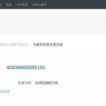
房
指南
关于坐标
坐标小程序
博览中心房产经纪人
方建军房屋交易店铺
>
4000669000转150
主营小区:
东洲花园映日苑
带看活跃