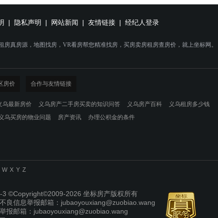
明
|
隐私声明
|
网站新闻
|
友情链接
|
经纪人登录
乌租房真房源，地图找房，VR看房帮您精准找房，买房卖房租房查房价，就上坐标网。
区房价
合作与友情链接
义乌最新房价
义乌房产二手房买卖的知识问答
义乌房产百科
义乌租房多少钱
义乌买房的物业问题
房产资讯
办理公积金的条件
W
X
Y
Z
-3
©Copyright©2009-2026 坐标房产版权所有
信息举报邮箱：jubaoyouxiang@zuobiao.wang
箱：jubaoyouxiang@zuobiao.wang