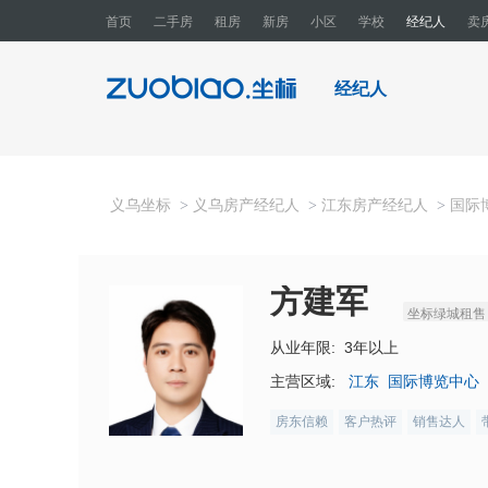
首页
二手房
租房
新房
小区
学校
经纪人
卖
经纪人
义乌坐标
义乌房产经纪人
江东房产经纪人
国际
>
>
>
方建军
坐标绿城租售
从业年限:
3年以上
主营区域:
江东
国际博览中心
房东信赖
客户热评
销售达人