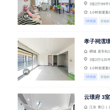
3室2厅/99平
1小时前更新
VR房源
安选好
孝子祠澐璟
稠城
老车站1
3室2厅/125
1小时前更新
VR房源
安选好
云璟府 3室
江东
青口
|