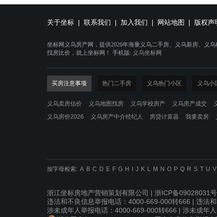
关于坐标
|
联系我们
|
加入我们
|
网站地图
|
版权声
坐标网义乌房产网，提供2026年海量义乌二手房、义乌新房、义
找房比价，就上坐标网！ 手机版:
义乌坐标网
买房注意事项
热门二手房
义乌热门小区
义乌小
义乌卖房估价
义乌地图找房
义乌学校房产
义乌房产成交
义乌房价2026
义乌房产中介经纪人
房贷计算器
我要卖房
按字母检索:
A
B
C
D
E
F
G
H
I
J
K
L
M
N
O
P
Q
R
S
T
U
V
浙江坐标房地产营销策划有限公司 |
浙ICP备09028031号
违法和不良信息举报电话：4000-669-000转666 | 违法和不良
涉未成年人举报电话：4000-669-000转666 | 涉未成年人举报邮